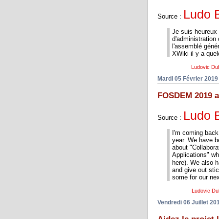
Ludo 
Source :
Je suis heureux 
d'administration
l'assemblé géné
XWiki il y a que
Ludovic Du
Mardi 05 Février 2019
FOSDEM 2019 an
Ludo 
Source :
I'm coming back
year. We have b
about "Collabor
Applications" w
here). We also 
and give out sti
some for our next
Ludovic Du
Vendredi 06 Juillet 20