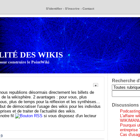
S'identifier
-
S'inscrire
-
Contact
LITÉ DES WIKIS
pour construire le PointWiki
Recherche d'
s republions désormais directement les billets de
 de la wikisphère. 2 avantages : pour vous, plus
 nous, plus de temps pour la réflexion et les synthèses...
Discussions 
 but de démocratiser l'usage des wikis pour les individus
prises et de traiter de l'actualité des wikis.
Podcasting 
notre fil
si vous disposez d'un lecteur
L'affaire w
WIKIMANI
Pourquoi ut
entreprise 
Cas d'usag
19