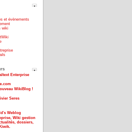
es et évènements
ement
 wiki
ntWiki
e
treprise
ails
e
urs
altext Enterprise
ue.com
ouveau WikiBlog !
ivier Seres
ld's Weblog
eprise, Wiki gestion
ctualités, dossiers,
Kiwik.