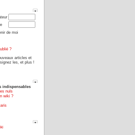
ateur
e
nir de moi
ublié ?
ouveaux articles et
ignez les, et plus !
s indispensables
les nuls
n wiki ?
aris
ki