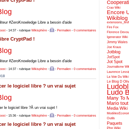
libre CryptPad !
Cooperat
Crao Wiki
Blog
Encore 
Wikiblog
diteur #ZeroKnowledge Libre a besoin d'aide
extensions_fire
Fire Fox
bost
- 14:37 - rubrique
Wikisphère
-
-
Permalien
-
0 commentaires
Florence Devo
Igenerator Wiki
libre CryptPad !
Jimmy Wales
Joe Kraus
Blog
Jotblog
JotSpot
diteur #ZeroKnowledge Libre a besoin d'aide
Jot Spot
Journalisme Wi
bost
- 14:37 - rubrique
Wikisphère
-
-
Permalien
-
0 commentaires
Laurence Lessi
018
La Voie Du Wiki
Le Blog D Oli
Ludob
 le logiciel libre ? un vrai sujet
Ludo B
Blog
Many To 
Mario tout
le logiciel libre ?Â un vrai sujet !
Media Wiki
ModèlesEcono
bost
- 15:36 - rubrique
Wikisphère
-
-
Permalien
-
0 commentaires
Outils
Paquets
 le logiciel libre ? un vrai sujet
Php Wiki