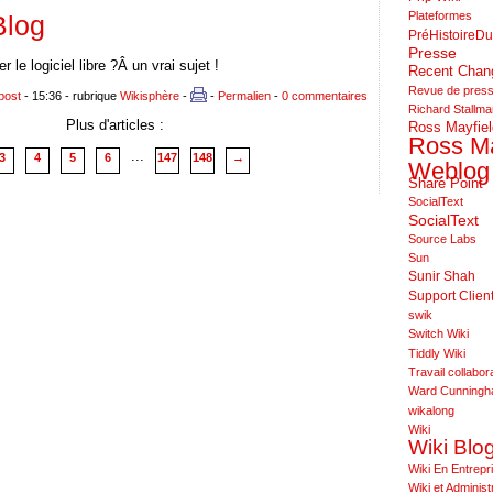
Plateformes
Blog
PréHistoireDu
Presse
le logiciel libre ?Â un vrai sujet !
Recent Cha
Revue de pres
bost
- 15:36 - rubrique
Wikisphère
-
-
Permalien
-
0 commentaires
Richard Stallm
Plus d'articles :
Ross Mayfiel
Ross Ma
...
3
4
5
6
147
148
→
Weblog
Share Point
SocialText
SocialText
Source Labs
Sun
Sunir Shah
Support Clien
swik
Switch Wiki
Tiddly Wiki
Travail collabora
Ward Cunning
wikalong
Wiki
Wiki Blo
Wiki En Entrepr
Wiki et Administ