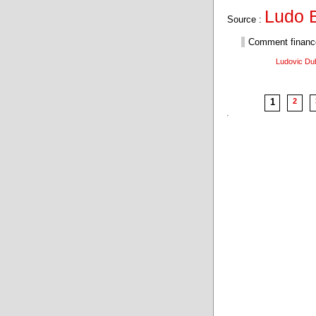
Ludo 
Source :
Comment financer 
Ludovic Du
1
2