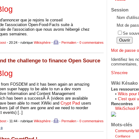
Blog
Session
Nom d'utilis
d'annoncer que je rejoins le conseil
 de l'association Open-Food-Facts suite à
Mot de pass
rale de l'association que nous avons hébergé chez
Se souve
lques semaines.
bost
- 20:24 - rubrique
Wikisphère
-
-
Permalien
-
0 commentaires
Mot de passe o
Identifiez les n
d the challenge to finance Open Source
commentaires, s
Blog
S'inscrire
Wiki Késako
 from FOSDEM and it has been again an amazing
een super happy to be able to run a dev room
Les ressource
ative Information and Content Management
•
Wikis pour 
hich has been a successÂ Â (videos are available
•
C'est quoi u
Crypt Pad
have been able to meet XWiki and
users
Rencontres
ckers (all of them are gone and we need to reorder
WikiSchool P
 events) [..]
bost
- 11:44 - rubrique
Wikisphère
-
-
Permalien
-
0 commentaires
Mots-clés
18
Community Wi
Confiance