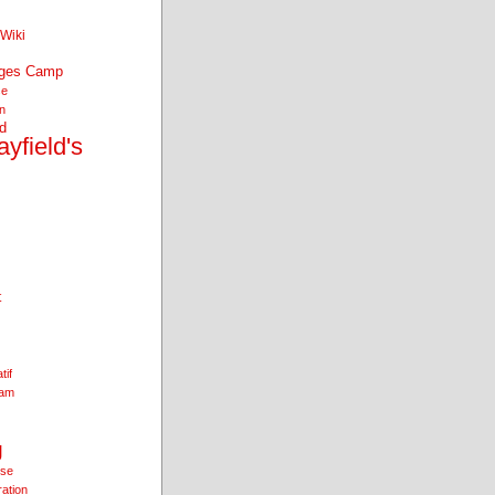
Wiki
nges Camp
se
an
d
yfield's
t
tif
ham
g
ise
ration