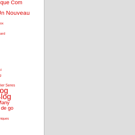
ique Com
Un Nouveau
fox
uard
ki
g
vier Seres
log
log
Many
 de go
miques