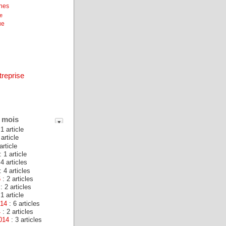
unes
ne
ue
treprise
 mois
1 article
 article
article
: 1 article
 4 articles
: 4 articles
6
: 2 articles
: 2 articles
1 article
014
: 6 articles
4
: 2 articles
014
: 3 articles