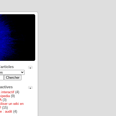
articles
actives
interactif
(4)
ikipedia
(9)
A
(3)
iliser un wiki en
?
(15)
e : audit
(4)