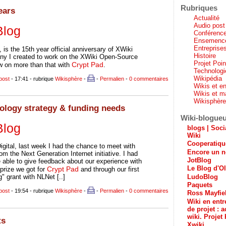
Rubriques
ears
Actualité
Audio post
Blog
Conférenc
Ensemenc
Entreprises
 is the 15th year official anniversary of XWiki
Histoire
y I created to work on the XWiki Open-Source
Projet Poi
Crypt Pad
w on more than that with
.
Technologi
Wikipédia
bost
- 17:41 - rubrique
Wikisphère
-
-
Permalien
-
0 commentaires
Wikis et en
Wikis et m
Wikisphèr
ology strategy & funding needs
Wiki-blogue
Blog
blogs | Soci
Wiki
Cooperatiq
gital, last week I had the chance to meet with
Encore un n
rom the Next Generation Internet initiative. I had
JotBlog
 able to give feedback about our experience with
Le Blog d'Ol
Crypt Pad
prize we got for
and through our first
LudoBlog
" grant with NLNet [..]
Paquets
bost
- 19:54 - rubrique
Wikisphère
-
-
Permalien
-
0 commentaires
Ross Mayfie
Wiki en entr
de projet : a
wiki. Projet 
ts
Xwiki