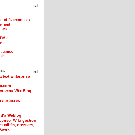
es et évènements
ement
 wiki
ntWiki
e
treprise
ails
e
urs
altext Enterprise
ue.com
ouveau WikiBlog !
ivier Seres
ld's Weblog
eprise, Wiki gestion
ctualités, dossiers,
Kiwik.