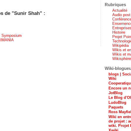
Rubriques
Actualité
os de "Sunir Shah" :
Audio post
Conférenc
Ensemenc
Entreprises
Histoire
i Symposium
Projet Poi
IMANIA
Technologi
Wikipédia
Wikis et en
Wikis et m
Wikisphèr
Wiki-blogue
blogs | Soci
Wiki
Cooperatiq
Encore un n
JotBlog
Le Blog d'Ol
LudoBlog
Paquets
Ross Mayfie
Wiki en entr
de projet : a
wiki. Projet 
Xwiki