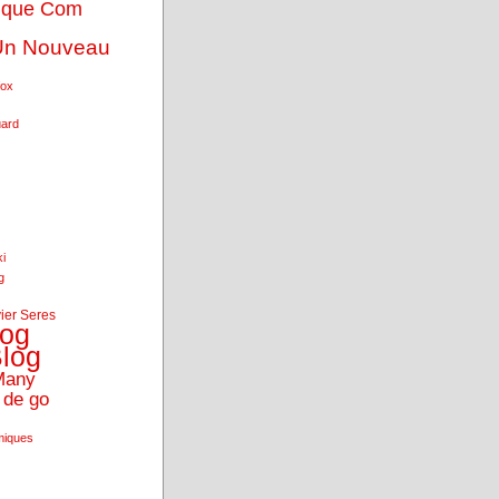
ique Com
Un Nouveau
fox
uard
ki
g
vier Seres
log
log
Many
 de go
miques