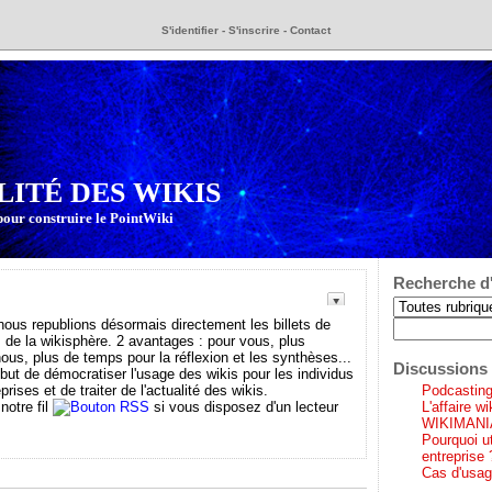
S'identifier
-
S'inscrire
-
Contact
LITÉ DES WIKIS
pour construire le PointWiki
Recherche d'
s republions désormais directement les billets de
 de la wikisphère. 2 avantages : pour vous, plus
 nous, plus de temps pour la réflexion et les synthèses...
Discussions 
 but de démocratiser l'usage des wikis pour les individus
prises et de traiter de l'actualité des wikis.
Podcasting 
notre fil
si vous disposez d'un lecteur
L'affaire w
WIKIMANI
Pourquoi ut
entreprise 
Cas d'usag