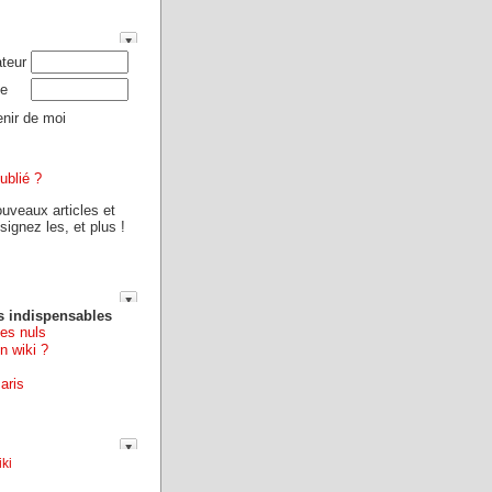
ateur
e
nir de moi
ublié ?
ouveaux articles et
ignez les, et plus !
s indispensables
les nuls
n wiki ?
aris
ki