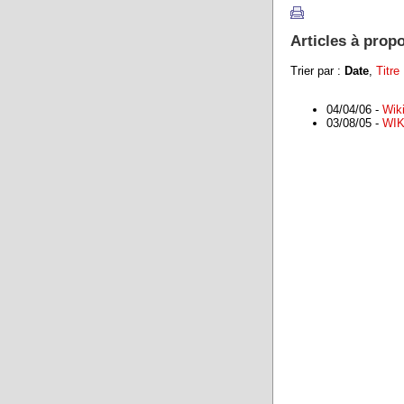
Articles à prop
Trier par :
Date
,
Titre
04/04/06 -
Wik
03/08/05 -
WIK