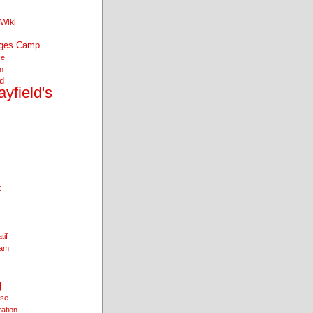
Wiki
nges Camp
se
an
d
yfield's
t
tif
ham
g
ise
ration