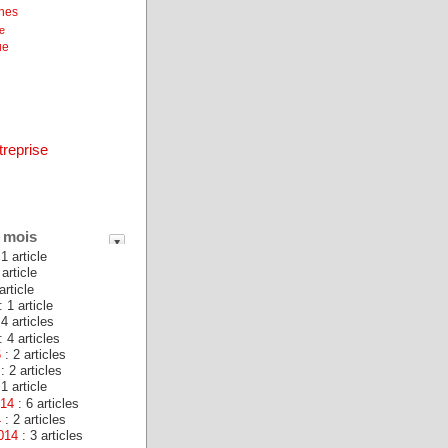
unes
ne
ue
treprise
 mois
1 article
 article
article
: 1 article
 4 articles
: 4 articles
6
: 2 articles
: 2 articles
1 article
014
: 6 articles
4
: 2 articles
014
: 3 articles