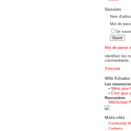
Session
Nom d'utilis
Mot de pass
Se souve
Mot de passe o
Identifiez les n
commentaires, s
S'inscrire
Wiki Késako
Les ressource
•
Wikis pour 
•
C'est quoi u
Rencontres
WikiSchool P
Mots-clés
Community Wi
Confiance