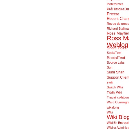
Plateformes
PréHistoireDu
Presse
Recent Cha
Revue de pres
Richard Stallm
Ross Mayfiel
Ross Ma
Weblog
Share Point
SocialText
SocialText
Source Labs
Sun
Sunir Shah
Support Clien
swik
Switch Wiki
Tiddly Wiki
Travail collabora
Ward Cunning
wikalong
Wiki
Wiki Blo
Wiki En Entrepr
Wiki et Administ