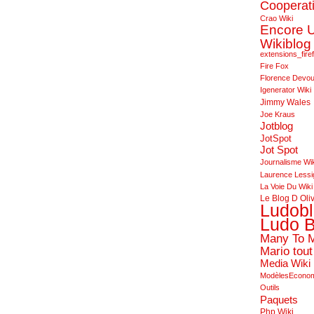
Cooperat
Crao Wiki
Encore 
Wikiblog
extensions_fire
Fire Fox
Florence Devo
Igenerator Wiki
Jimmy Wales
Joe Kraus
Jotblog
JotSpot
Jot Spot
Journalisme Wi
Laurence Lessi
La Voie Du Wiki
Le Blog D Oli
Ludob
Ludo B
Many To 
Mario tout
Media Wiki
ModèlesEcono
Outils
Paquets
Php Wiki