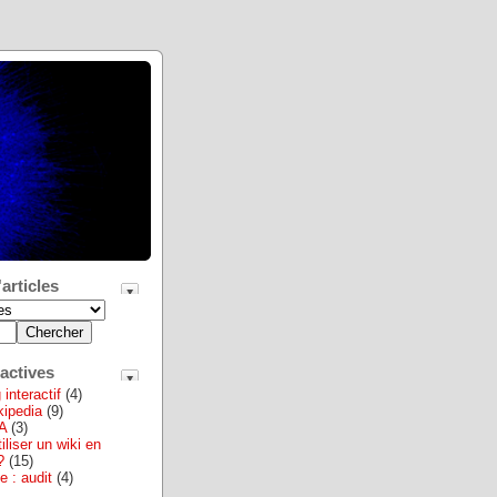
articles
actives
interactif
(4)
ikipedia
(9)
A
(3)
iliser un wiki en
?
(15)
e : audit
(4)