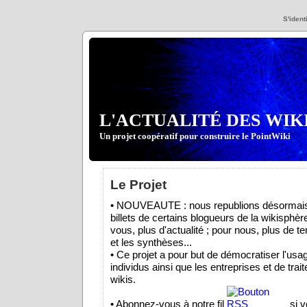
S'identi
L'ACTUALITÉ DES WIK
Un projet coopératif pour construire le PointWiki
Le Projet
• NOUVEAUTE : nous republions désormais
billets de certains blogueurs de la wikisphèr
vous, plus d'actualité ; pour nous, plus de t
et les synthèses...
• Ce projet a pour but de démocratiser l'usa
individus ainsi que les entreprises et de trait
wikis.
• Abonnez-vous à notre fil
si v