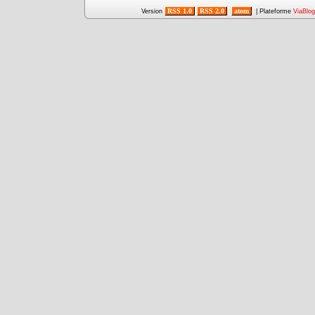
RSS 1.0
RSS 2.0
atom
Version
| Plateforme
ViaBlog