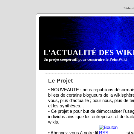
S'identi
L'ACTUALITÉ DES WIK
Un projet coopératif pour construire le PointWiki
Le Projet
• NOUVEAUTE : nous republions désormais
billets de certains blogueurs de la wikisphèr
vous, plus d'actualité ; pour nous, plus de t
et les synthèses...
• Ce projet a pour but de démocratiser l'usa
individus ainsi que les entreprises et de trait
wikis.
• Abonnez-vous à notre fil
si v