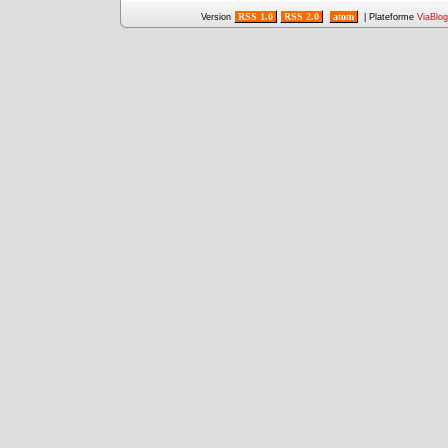
RSS 1.0
RSS 2.0
atom
Version
| Plateforme
ViaBlog