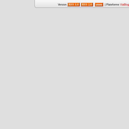
RSS 1.0
RSS 2.0
atom
Version
| Plateforme
ViaBlog