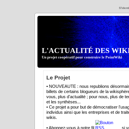
S'identi
L'ACTUALITÉ DES WIK
Un projet coopératif pour construire le PointWiki
Le Projet
• NOUVEAUTE : nous republions désormais
billets de certains blogueurs de la wikisphèr
vous, plus d'actualité ; pour nous, plus de t
et les synthèses...
• Ce projet a pour but de démocratiser l'usa
individus ainsi que les entreprises et de trait
wikis.
• Abonnez-vous à notre fil
si v