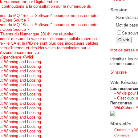
k European for our Digital Future
contributions à la consultation sur le numérique du
Session
tères du MQ "Social Software": pourquoi ne pas compter
Nom d'utilis
ons Open Source ?
tères du MQ "Social Software": pourquoi ne pas compter
Mot de pass
ons Open Source ?
Se souve
Talents du Numerique 2014: une réussite !
ment mesurer la valeur de l'économie collaborative ou
ibre - le CA et le PIB ne sont plus des indicateurs valides
cts d'Internet et des Nouvelles technologies sur la
Mot de passe o
n'avons encore rien vu
Ã©pendence XWiki
Identifiez les n
ut Winning and Loosing
commentaires, s
ut Winning and Loosing
ut Winning and Loosing
S'inscrire
ut Winning and Loosing
ut Winning and Loosing
Wiki Késako
ut Winning and Loosing
Les ressource
ut Winning and Loosing
•
Wikis pour 
ut Winning and Loosing
•
C'est quoi u
ut Winning and Loosing
Rencontres
ut Winning and Loosing
WikiSchool P
ut Winning and Loosing
ut Winning and Loosing
ut Winning and Loosing
ut Winning and Loosing
Mots-clés
ut Winning and Loosing
Community Wi
ut Winning and Loosing
Confiance
ut Winning and Loosing