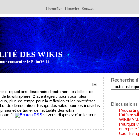
S'identifier
-
S'inscrire
-
Contact
LITÉ DES WIKIS
pour construire le PointWiki
Recherche d'
s republions désormais directement les billets de
 de la wikisphère. 2 avantages : pour vous, plus
 nous, plus de temps pour la réflexion et les synthèses...
Discussions 
 but de démocratiser l'usage des wikis pour les individus
prises et de traiter de l'actualité des wikis.
Podcasting 
notre fil
si vous disposez d'un lecteur
L'affaire w
WIKIMANI
Pourquoi ut
entreprise 
Cas d'usag