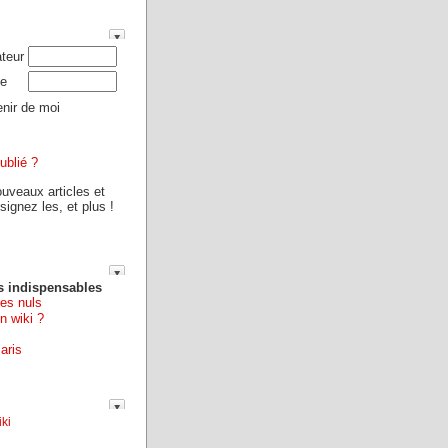
ateur
e
nir de moi
ublié ?
ouveaux articles et
ignez les, et plus !
s indispensables
les nuls
n wiki ?
aris
ki