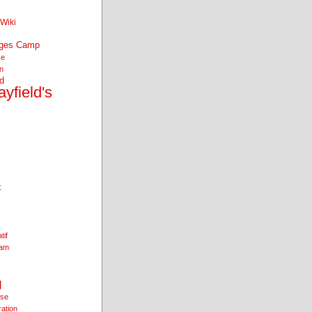
Wiki
nges Camp
se
an
d
yfield's
t
tif
ham
g
ise
ration