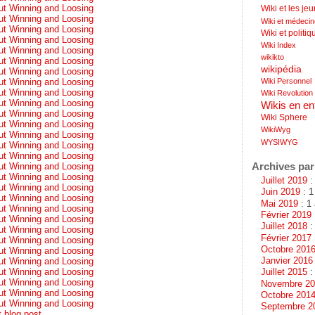
ut Winning and Loosing
Wiki et les je
ut Winning and Loosing
Wiki et médeci
ut Winning and Loosing
Wiki et politiq
ut Winning and Loosing
Wiki Index
ut Winning and Loosing
wikikto
ut Winning and Loosing
wikipédia
ut Winning and Loosing
Wiki Personnel
ut Winning and Loosing
ut Winning and Loosing
Wiki Revolution
ut Winning and Loosing
Wikis en en
ut Winning and Loosing
Wiki Sphere
ut Winning and Loosing
WikiWyg
ut Winning and Loosing
WYSIWYG
ut Winning and Loosing
ut Winning and Loosing
Archives par
ut Winning and Loosing
ut Winning and Loosing
Juillet 2019
: 
ut Winning and Loosing
Juin 2019
: 1
ut Winning and Loosing
Mai 2019
: 1 
ut Winning and Loosing
Février 2019
ut Winning and Loosing
Juillet 2018
:
ut Winning and Loosing
Février 2017
ut Winning and Loosing
Octobre 201
ut Winning and Loosing
Janvier 2016
ut Winning and Loosing
Juillet 2015
: 
ut Winning and Loosing
ut Winning and Loosing
Novembre 2
ut Winning and Loosing
Octobre 201
ut Winning and Loosing
Septembre 2
t blog post