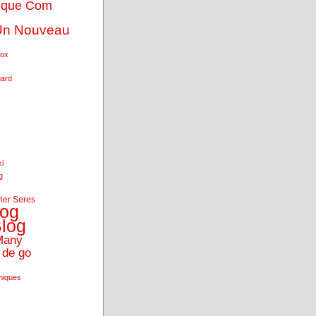
ique Com
Un Nouveau
fox
uard
ki
g
vier Seres
log
log
Many
 de go
miques