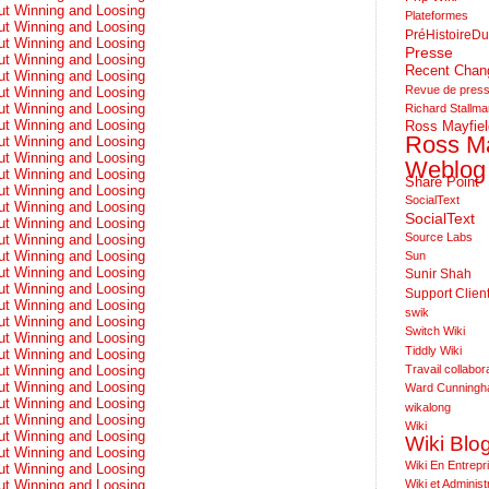
ut Winning and Loosing
Plateformes
ut Winning and Loosing
PréHistoireDu
ut Winning and Loosing
Presse
ut Winning and Loosing
Recent Cha
ut Winning and Loosing
Revue de pres
ut Winning and Loosing
ut Winning and Loosing
Richard Stallm
ut Winning and Loosing
Ross Mayfiel
Ross Ma
ut Winning and Loosing
ut Winning and Loosing
Weblog
ut Winning and Loosing
Share Point
ut Winning and Loosing
SocialText
ut Winning and Loosing
SocialText
ut Winning and Loosing
Source Labs
ut Winning and Loosing
ut Winning and Loosing
Sun
ut Winning and Loosing
Sunir Shah
ut Winning and Loosing
Support Clien
ut Winning and Loosing
swik
ut Winning and Loosing
Switch Wiki
ut Winning and Loosing
Tiddly Wiki
ut Winning and Loosing
Travail collabora
ut Winning and Loosing
ut Winning and Loosing
Ward Cunning
ut Winning and Loosing
wikalong
ut Winning and Loosing
Wiki
ut Winning and Loosing
Wiki Blo
ut Winning and Loosing
Wiki En Entrepr
ut Winning and Loosing
Wiki et Administ
ut Winning and Loosing