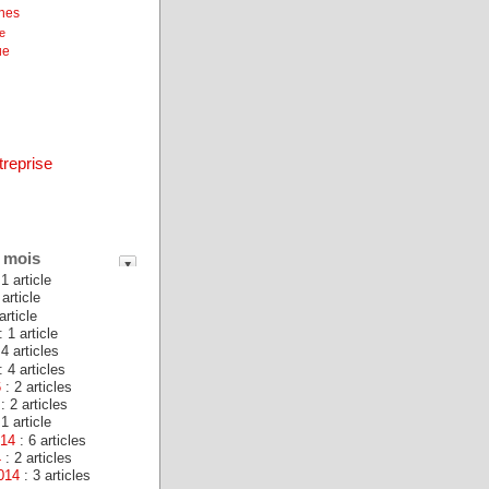
unes
ne
ue
treprise
 mois
1 article
 article
article
: 1 article
 4 articles
: 4 articles
6
: 2 articles
: 2 articles
1 article
014
: 6 articles
4
: 2 articles
014
: 3 articles