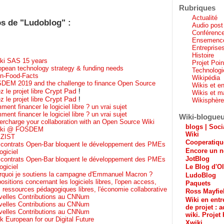
Rubriques
Actualité
os de "Ludoblog" :
Audio post
Conférenc
Ensemenc
Entreprises
Histoire
ki SAS 15 years
Projet Poi
opean technology strategy & funding needs
Technologi
n-Food-Facts
Wikipédia
DEM 2019 and the challenge to finance Open Source
Wikis et en
Crypt Pad
z le projet libre
!
Wikis et m
Crypt Pad
z le projet libre
!
Wikisphèr
ent financer le logiciel libre ? un vrai sujet
ent financer le logiciel libre ? un vrai sujet
Wiki-blogue
ercharge your collaboration with an Open Source Wiki
blogs | Soci
ki @ FOSDEM
Wiki
ZIST
Cooperatiq
 contrats Open-Bar bloquent le développement des PMEs
Encore un n
ogiciel
JotBlog
 contrats Open-Bar bloquent le développement des PMEs
Le Blog d'Ol
ogiciel
rquoi je soutiens la campagne d'Emmanuel Macron ?
LudoBlog
ositions concernant les logiciels libres, l'open access,
Paquets
es ressources pédagogiques libres, l'économie collaborative
Ross Mayfie
velles Contributions au CNNum
Wiki en entr
velles Contributions au CNNum
de projet : a
velles Contributions au CNNum
wiki. Projet 
k European for our Digital Future
Xwiki