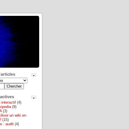
articles
actives
interactif
(4)
ikipedia
(9)
A
(3)
iliser un wiki en
?
(15)
e : audit
(4)