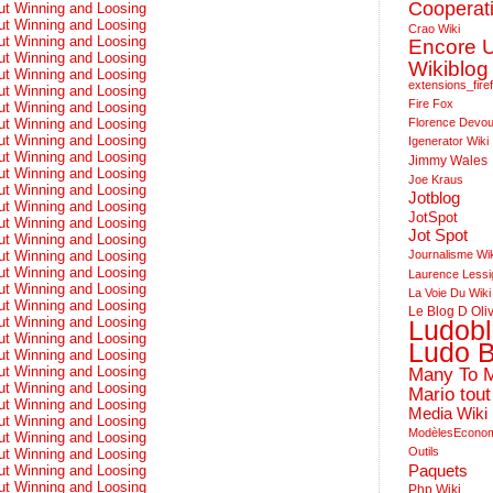
Cooperat
ut Winning and Loosing
ut Winning and Loosing
Crao Wiki
ut Winning and Loosing
Encore 
ut Winning and Loosing
Wikiblog
ut Winning and Loosing
extensions_fire
ut Winning and Loosing
Fire Fox
ut Winning and Loosing
Florence Devo
ut Winning and Loosing
ut Winning and Loosing
Igenerator Wiki
ut Winning and Loosing
Jimmy Wales
ut Winning and Loosing
Joe Kraus
ut Winning and Loosing
Jotblog
ut Winning and Loosing
JotSpot
ut Winning and Loosing
Jot Spot
ut Winning and Loosing
Journalisme Wi
ut Winning and Loosing
ut Winning and Loosing
Laurence Lessi
ut Winning and Loosing
La Voie Du Wiki
ut Winning and Loosing
Le Blog D Oli
ut Winning and Loosing
Ludob
ut Winning and Loosing
Ludo B
ut Winning and Loosing
ut Winning and Loosing
Many To 
ut Winning and Loosing
Mario tout
ut Winning and Loosing
Media Wiki
ut Winning and Loosing
ModèlesEcono
ut Winning and Loosing
Outils
ut Winning and Loosing
Paquets
ut Winning and Loosing
ut Winning and Loosing
Php Wiki