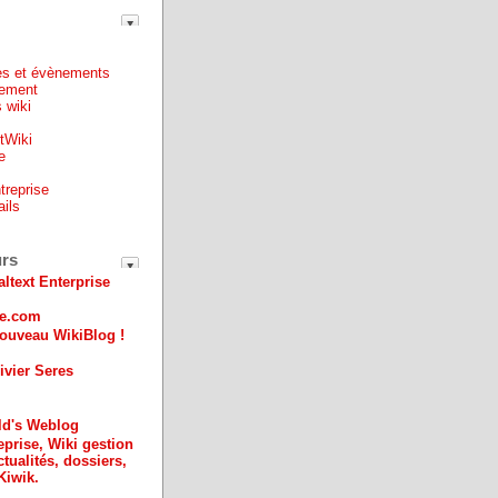
es et évènements
ement
 wiki
ntWiki
e
treprise
ails
e
urs
altext Enterprise
ue.com
ouveau WikiBlog !
ivier Seres
ld's Weblog
eprise, Wiki gestion
ctualités, dossiers,
Kiwik.