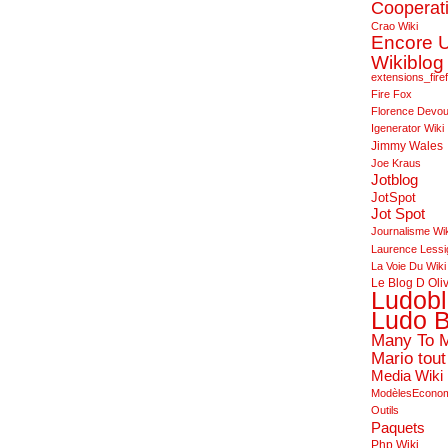
Cooperat
Crao Wiki
Encore 
Wikiblog
extensions_fire
Fire Fox
Florence Devo
Igenerator Wiki
Jimmy Wales
Joe Kraus
Jotblog
JotSpot
Jot Spot
Journalisme Wi
Laurence Lessi
La Voie Du Wiki
Le Blog D Oli
Ludob
Ludo B
Many To 
Mario tout
Media Wiki
ModèlesEcono
Outils
Paquets
Php Wiki