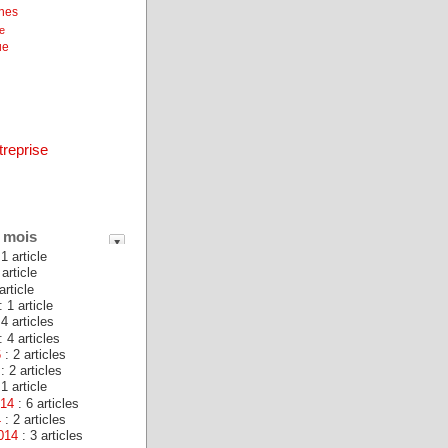
unes
ne
ue
treprise
 mois
1 article
 article
article
: 1 article
 4 articles
: 4 articles
6
: 2 articles
: 2 articles
1 article
014
: 6 articles
4
: 2 articles
014
: 3 articles