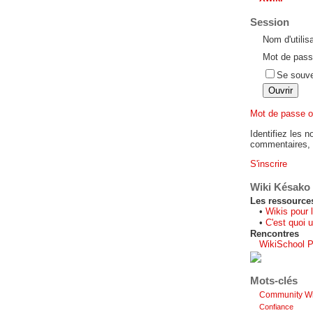
Session
Nom d'utilis
Mot de pass
Se souve
Mot de passe o
Identifiez les n
commentaires, s
S'inscrire
Wiki Késako
Les ressource
•
Wikis pour 
•
C'est quoi u
Rencontres
WikiSchool P
Mots-clés
Community Wi
Confiance