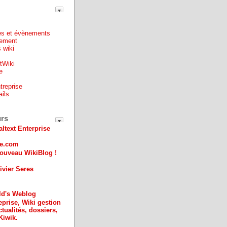
es et évènements
ement
 wiki
ntWiki
e
treprise
ails
e
urs
altext Enterprise
ue.com
ouveau WikiBlog !
ivier Seres
ld's Weblog
eprise, Wiki gestion
ctualités, dossiers,
Kiwik.