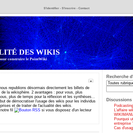
S'identifier
-
S'inscrire
-
Contact
LITÉ DES WIKIS
pour construire le PointWiki
Recherche d'
s republions désormais directement les billets de
 de la wikisphère. 2 avantages : pour vous, plus
 nous, plus de temps pour la réflexion et les synthèses...
Discussions 
 but de démocratiser l'usage des wikis pour les individus
prises et de traiter de l'actualité des wikis.
Podcasting 
notre fil
si vous disposez d'un lecteur
L'affaire w
WIKIMANI
Pourquoi ut
entreprise 
Cas d'usag