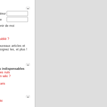
ateur
e
nir de moi
ublié ?
ouveaux articles et
ignez les, et plus !
s indispensables
les nuls
n wiki ?
aris
ki