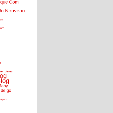
ique Com
Un Nouveau
fox
uard
ki
g
vier Seres
log
log
Many
 de go
miques