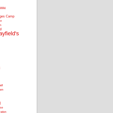
Wiki
nges Camp
se
an
d
yfield's
t
tif
ham
g
ise
ration