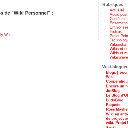
Rubriques
Actualité
os de "Wiki Personnel" :
Audio post
Conférenc
Ensemenc
Entreprises
Histoire
ly Wiki
Projet Poi
Technologi
Wikipédia
Wikis et en
Wikis et m
Wikisphèr
Wiki-blogue
blogs | Soci
Wiki
Cooperatiq
Encore un n
JotBlog
Le Blog d'Ol
LudoBlog
Paquets
Ross Mayfie
Wiki en entr
de projet : a
wiki. Projet 
Xwiki