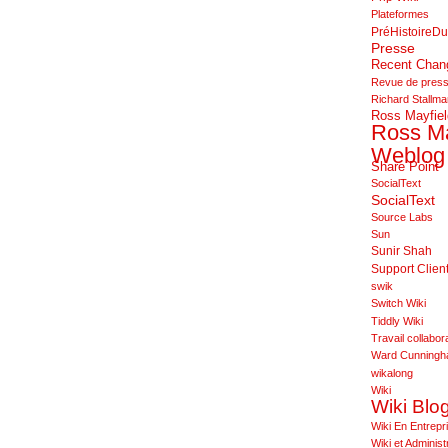
Plateformes
PréHistoireDu
Presse
Recent Cha
Revue de pres
Richard Stallm
Ross Mayfiel
Ross Ma
Weblog
Share Point
SocialText
SocialText
Source Labs
Sun
Sunir Shah
Support Clien
swik
Switch Wiki
Tiddly Wiki
Travail collabora
Ward Cunning
wikalong
Wiki
Wiki Blo
Wiki En Entrepr
Wiki et Administ