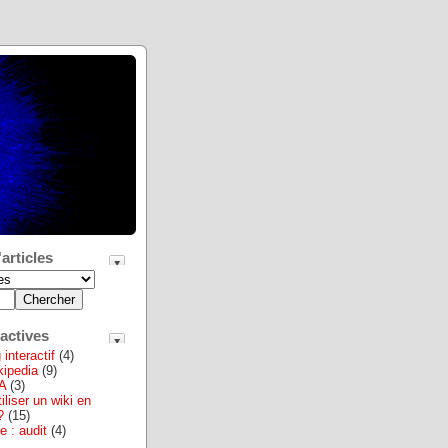
articles
actives
interactif
(4)
ikipedia
(9)
A
(3)
iliser un wiki en
?
(15)
e : audit
(4)