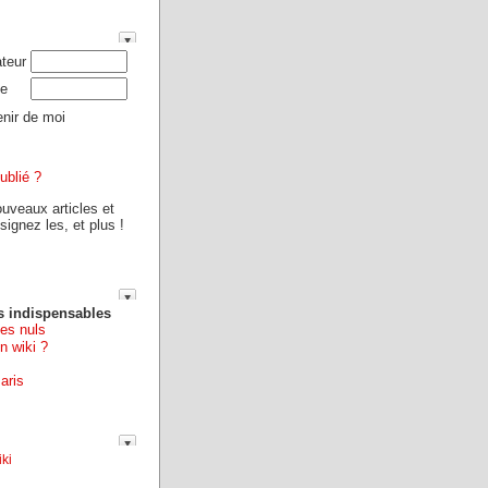
ateur
e
nir de moi
ublié ?
ouveaux articles et
ignez les, et plus !
s indispensables
les nuls
n wiki ?
aris
ki