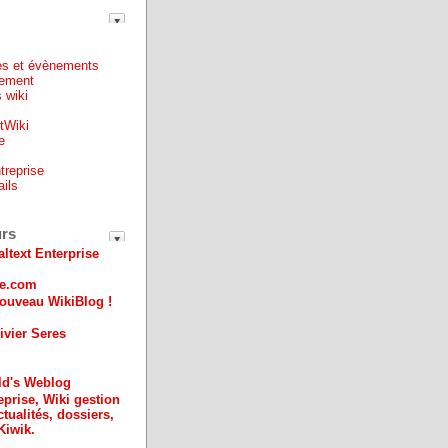
es et évènements
ement
 wiki
ntWiki
e
treprise
ails
e
urs
altext Enterprise
ue.com
ouveau WikiBlog !
ivier Seres
ld's Weblog
eprise, Wiki gestion
ctualités, dossiers,
Kiwik.