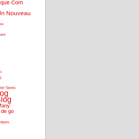
ique Com
Un Nouveau
fox
uard
ki
g
vier Seres
log
log
Many
 de go
miques