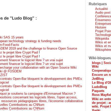
Rubriques
Actualité
Audio post
Conférenc
os de "Ludo Blog" :
Ensemenc
Entreprises
Histoire
Projet Poi
Technologi
ki SAS 15 years
Wikipédia
opean technology strategy & funding needs
Wikis et en
n-Food-Facts
Wikis et m
DEM 2019 and the challenge to finance Open Source
Wikisphèr
Crypt Pad
z le projet libre
!
Crypt Pad
z le projet libre
!
Wiki-blogue
ent financer le logiciel libre ? un vrai sujet
blogs | Soci
ent financer le logiciel libre ? un vrai sujet
Wiki
ercharge your collaboration with an Open Source Wiki
Cooperatiq
ki @ FOSDEM
Encore un n
ZIST
 contrats Open-Bar bloquent le développement des PMEs
JotBlog
ogiciel
Le Blog d'Ol
 contrats Open-Bar bloquent le développement des PMEs
LudoBlog
ogiciel
Paquets
rquoi je soutiens la campagne d'Emmanuel Macron ?
Ross Mayfie
ositions concernant les logiciels libres, l'open access,
Wiki en entr
es ressources pédagogiques libres, l'économie collaborative
de projet : a
velles Contributions au CNNum
wiki. Projet 
velles Contributions au CNNum
Xwiki