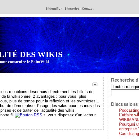
S'identifier
-
S'inscrire
-
Contact
LITÉ DES WIKIS
pour construire le PointWiki
Recherche d'
s republions désormais directement les billets de
 de la wikisphère. 2 avantages : pour vous, plus
 nous, plus de temps pour la réflexion et les synthèses...
Discussions 
 but de démocratiser l'usage des wikis pour les individus
prises et de traiter de l'actualité des wikis.
Podcasting 
notre fil
si vous disposez d'un lecteur
L'affaire w
WIKIMANI
Pourquoi ut
entreprise 
Cas d'usag