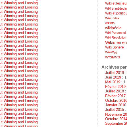
ut Winning and Loosing
Wiki et les je
ut Winning and Loosing
Wiki et médeci
ut Winning and Loosing
Wiki et politiq
ut Winning and Loosing
Wiki Index
ut Winning and Loosing
wikikto
ut Winning and Loosing
wikipédia
ut Winning and Loosing
ut Winning and Loosing
Wiki Personnel
ut Winning and Loosing
Wiki Revolution
ut Winning and Loosing
Wikis en en
ut Winning and Loosing
Wiki Sphere
ut Winning and Loosing
WikiWyg
ut Winning and Loosing
WYSIWYG
ut Winning and Loosing
ut Winning and Loosing
ut Winning and Loosing
Archives par
ut Winning and Loosing
Juillet 2019
: 
ut Winning and Loosing
Juin 2019
: 1
ut Winning and Loosing
Mai 2019
: 1 
ut Winning and Loosing
Février 2019
ut Winning and Loosing
Juillet 2018
:
ut Winning and Loosing
Février 2017
ut Winning and Loosing
Octobre 201
ut Winning and Loosing
ut Winning and Loosing
Janvier 2016
ut Winning and Loosing
Juillet 2015
: 
ut Winning and Loosing
Novembre 2
ut Winning and Loosing
Octobre 201
ut Winning and Loosing
Septembre 2
ut Winning and Loosing