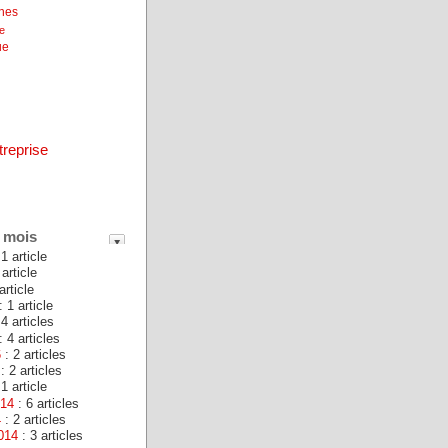
unes
ne
ue
treprise
 mois
1 article
 article
article
: 1 article
 4 articles
: 4 articles
6
: 2 articles
: 2 articles
1 article
014
: 6 articles
4
: 2 articles
014
: 3 articles