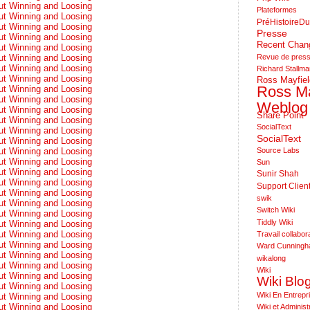
ut Winning and Loosing
Plateformes
ut Winning and Loosing
PréHistoireDu
ut Winning and Loosing
Presse
ut Winning and Loosing
Recent Cha
ut Winning and Loosing
Revue de pres
ut Winning and Loosing
ut Winning and Loosing
Richard Stallm
ut Winning and Loosing
Ross Mayfiel
Ross Ma
ut Winning and Loosing
ut Winning and Loosing
Weblog
ut Winning and Loosing
Share Point
ut Winning and Loosing
SocialText
ut Winning and Loosing
SocialText
ut Winning and Loosing
ut Winning and Loosing
Source Labs
ut Winning and Loosing
Sun
ut Winning and Loosing
Sunir Shah
ut Winning and Loosing
Support Clien
ut Winning and Loosing
swik
ut Winning and Loosing
Switch Wiki
ut Winning and Loosing
Tiddly Wiki
ut Winning and Loosing
ut Winning and Loosing
Travail collabora
ut Winning and Loosing
Ward Cunning
ut Winning and Loosing
wikalong
ut Winning and Loosing
Wiki
ut Winning and Loosing
Wiki Blo
ut Winning and Loosing
Wiki En Entrepr
ut Winning and Loosing
ut Winning and Loosing
Wiki et Administ