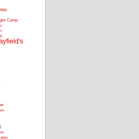
Wiki
nges Camp
se
an
d
yfield's
t
tif
ham
g
ise
ration