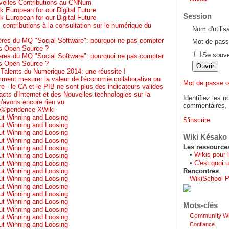
velles Contributions au CNNum
k European for our Digital Future
Session
k European for our Digital Future
contributions à la consultation sur le numérique du
Nom d'utilis
tères du MQ "Social Software": pourquoi ne pas compter
Mot de pass
ons Open Source ?
Se souve
tères du MQ "Social Software": pourquoi ne pas compter
ons Open Source ?
Talents du Numerique 2014: une réussite !
ment mesurer la valeur de l'économie collaborative ou
Mot de passe o
ibre - le CA et le PIB ne sont plus des indicateurs valides
cts d'Internet et des Nouvelles technologies sur la
Identifiez les n
n'avons encore rien vu
commentaires, s
Ã©pendence XWiki
ut Winning and Loosing
S'inscrire
ut Winning and Loosing
ut Winning and Loosing
Wiki Késako
ut Winning and Loosing
Les ressource
ut Winning and Loosing
•
Wikis pour 
ut Winning and Loosing
•
C'est quoi u
ut Winning and Loosing
ut Winning and Loosing
Rencontres
ut Winning and Loosing
WikiSchool P
ut Winning and Loosing
ut Winning and Loosing
ut Winning and Loosing
Mots-clés
ut Winning and Loosing
Community Wi
ut Winning and Loosing
ut Winning and Loosing
Confiance