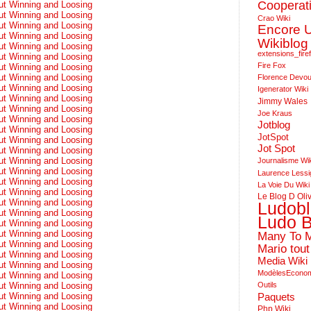
Cooperat
ut Winning and Loosing
ut Winning and Loosing
Crao Wiki
ut Winning and Loosing
Encore 
ut Winning and Loosing
Wikiblog
ut Winning and Loosing
extensions_fire
ut Winning and Loosing
Fire Fox
ut Winning and Loosing
ut Winning and Loosing
Florence Devo
ut Winning and Loosing
Igenerator Wiki
ut Winning and Loosing
Jimmy Wales
ut Winning and Loosing
Joe Kraus
ut Winning and Loosing
Jotblog
ut Winning and Loosing
JotSpot
ut Winning and Loosing
Jot Spot
ut Winning and Loosing
ut Winning and Loosing
Journalisme Wi
ut Winning and Loosing
Laurence Lessi
ut Winning and Loosing
La Voie Du Wiki
ut Winning and Loosing
Le Blog D Oli
ut Winning and Loosing
Ludob
ut Winning and Loosing
Ludo B
ut Winning and Loosing
ut Winning and Loosing
Many To 
ut Winning and Loosing
Mario tout
ut Winning and Loosing
Media Wiki
ut Winning and Loosing
ModèlesEcono
ut Winning and Loosing
ut Winning and Loosing
Outils
ut Winning and Loosing
Paquets
ut Winning and Loosing
Php Wiki