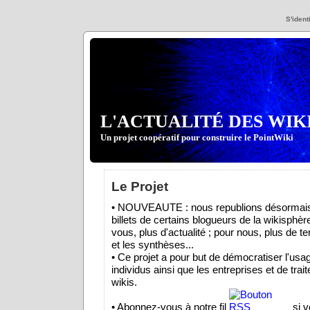
S'identi
L'ACTUALITÉ DES WIK
Un projet coopératif pour construire le PointWiki
Le Projet
• NOUVEAUTE : nous republions désormais
billets de certains blogueurs de la wikisphèr
vous, plus d'actualité ; pour nous, plus de t
et les synthèses...
• Ce projet a pour but de démocratiser l'usa
individus ainsi que les entreprises et de trait
wikis.
• Abonnez-vous à notre fil
si v