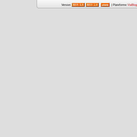
RSS 1.0
RSS 2.0
atom
Version
| Plateforme
ViaBlog