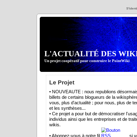
S'identi
L'ACTUALITÉ DES WIK
Un projet coopératif pour construire le PointWiki
Le Projet
• NOUVEAUTE : nous republions désormais
billets de certains blogueurs de la wikisphèr
vous, plus d'actualité ; pour nous, plus de t
et les synthèses...
• Ce projet a pour but de démocratiser l'usa
individus ainsi que les entreprises et de trait
wikis.
• Abonnez-vous à notre fil
si v