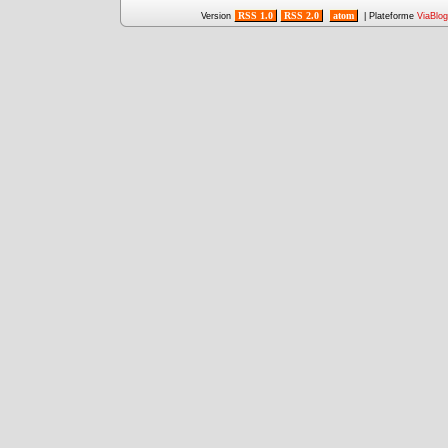
RSS 1.0
RSS 2.0
atom
Version
| Plateforme
ViaBlog