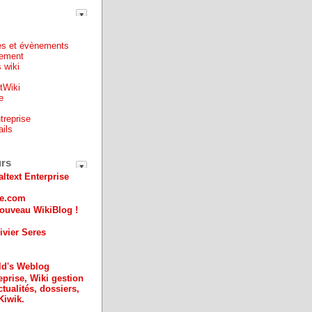
es et évènements
ement
 wiki
ntWiki
e
treprise
ails
e
urs
altext Enterprise
ue.com
ouveau WikiBlog !
ivier Seres
ld's Weblog
eprise, Wiki gestion
ctualités, dossiers,
Kiwik.