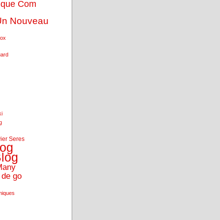
ique Com
Un Nouveau
fox
uard
ki
g
vier Seres
log
log
Many
 de go
miques