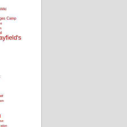
Wiki
nges Camp
se
an
d
yfield's
t
tif
ham
g
ise
ration