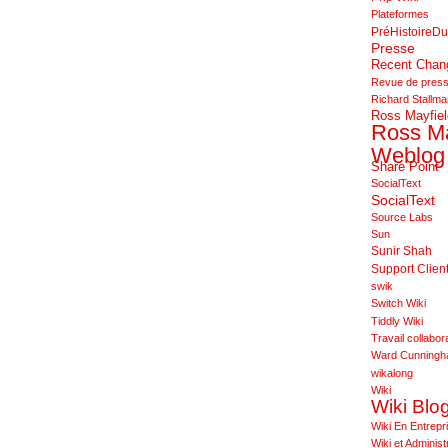
Plateformes
PréHistoireDu
Presse
Recent Cha
Revue de pres
Richard Stallm
Ross Mayfiel
Ross Ma
Weblog
Share Point
SocialText
SocialText
Source Labs
Sun
Sunir Shah
Support Clien
swik
Switch Wiki
Tiddly Wiki
Travail collabora
Ward Cunning
wikalong
Wiki
Wiki Blo
Wiki En Entrepr
Wiki et Administ