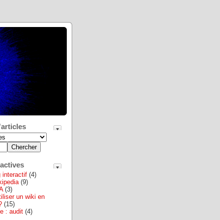
articles
actives
interactif
(4)
ikipedia
(9)
A
(3)
iliser un wiki en
?
(15)
e : audit
(4)