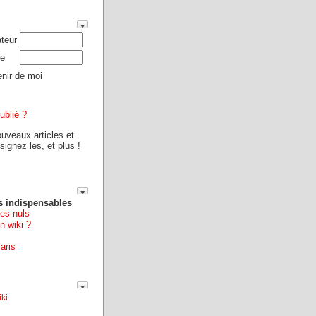
ateur
e
nir de moi
ublié ?
ouveaux articles et
ignez les, et plus !
s indispensables
les nuls
n wiki ?
aris
ki