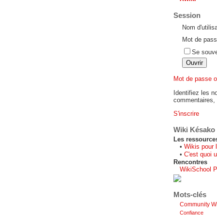
Session
Nom d'utilis
Mot de pass
Se souve
Mot de passe o
Identifiez les n
commentaires, s
S'inscrire
Wiki Késako
Les ressource
•
Wikis pour 
•
C'est quoi u
Rencontres
WikiSchool P
Mots-clés
Community Wi
Confiance