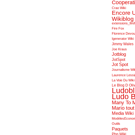
Cooperat
Crao Wiki
Encore 
Wikiblog
extensions_fire
Fire Fox
Florence Devo
Igenerator Wiki
Jimmy Wales
Joe Kraus
Jotblog
JotSpot
Jot Spot
Journalisme Wi
Laurence Lessi
La Voie Du Wiki
Le Blog D Oli
Ludob
Ludo B
Many To 
Mario tout
Media Wiki
ModèlesEcono
Outils
Paquets
Php Wiki