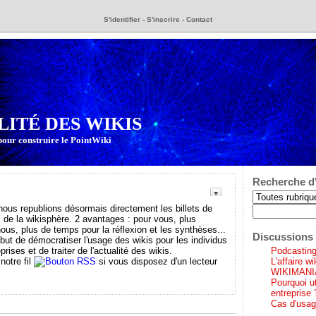
S'identifier
-
S'inscrire
-
Contact
LITÉ DES WIKIS
pour construire le PointWiki
Recherche d'
s republions désormais directement les billets de
 de la wikisphère. 2 avantages : pour vous, plus
 nous, plus de temps pour la réflexion et les synthèses...
Discussions 
 but de démocratiser l'usage des wikis pour les individus
prises et de traiter de l'actualité des wikis.
Podcasting 
notre fil
si vous disposez d'un lecteur
L'affaire w
WIKIMANI
Pourquoi ut
entreprise 
Cas d'usag