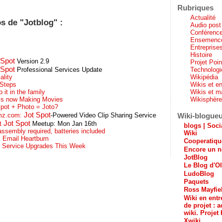
Rubriques
Actualité
os de "Jotblog" :
Audio post
Conférenc
Ensemenc
Entreprises
Histoire
 Spot
Version 2.9
Projet Poi
 Spot
Technologi
Professional Services Update
Wikipédia
ality
Wikis et en
 Steps
Wikis et m
 it in the family
Wikisphèr
is now Making Movies
spot + Photo = Joto?
Jot Spot
Wiki-blogue
mz.com:
-Powered Video Clip Sharing Service
Jot Spot
t
Meetup: Mon Jan 16th
blogs | Soci
ssembly required, batteries included
Wiki
i Email Heartburn
Cooperatiq
i Service Upgrades This Week
Encore un n
JotBlog
Le Blog d'Ol
LudoBlog
Paquets
Ross Mayfie
Wiki en entr
de projet : a
wiki. Projet 
Xwiki