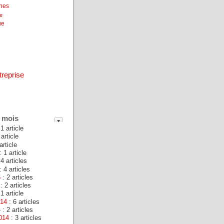
unes
ne
ue
treprise
 mois
1 article
 article
article
: 1 article
 4 articles
: 4 articles
6
: 2 articles
: 2 articles
1 article
014
: 6 articles
4
: 2 articles
014
: 3 articles