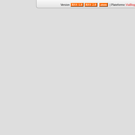
RSS 1.0
RSS 2.0
atom
Version
| Plateforme
ViaBlog