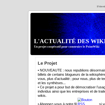
S'identi
L'ACTUALITÉ DES WIK
Un projet coopératif pour construire le PointWiki
Le Projet
• NOUVEAUTE : nous republions désormais
billets de certains blogueurs de la wikisphèr
vous, plus d'actualité ; pour nous, plus de t
et les synthèses...
• Ce projet a pour but de démocratiser l'usa
individus ainsi que les entreprises et de trait
wikis.
• Abonnez-vous à notre fil
si v