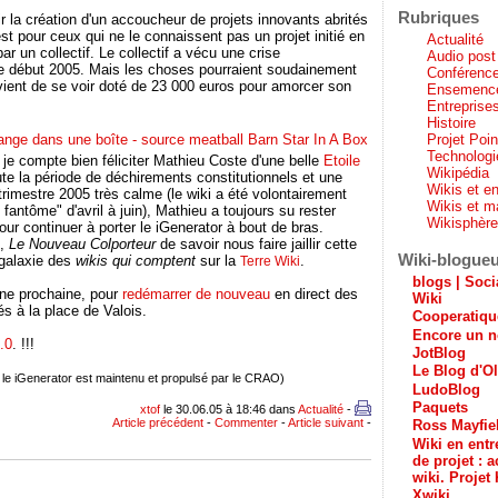
Rubriques
r la création d'un accoucheur de projets innovants abrités
st pour ceux qui ne le connaissent pas un projet initié en
Actualité
ar un collectif. Le collectif a vécu une crise
Audio post
ve début 2005. Mais les choses pourraient soudainement
Conférenc
vient de se voir doté de 23 000 euros pour amorcer son
Ensemenc
Entreprises
Histoire
Projet Poi
Technologi
je compte bien féliciter Mathieu Coste d'une belle
Etoile
Wikipédia
ute la période de déchirements constitutionnels et une
Wikis et en
trimestre 2005 très calme (le wiki a été volontairement
Wikis et m
le fantôme" d'avril à juin), Mathieu a toujours su rester
Wikisphèr
pour continuer à porter le iGenerator à bout de bras.
u,
Le Nouveau Colporteur
de savoir nous faire jaillir cette
Wiki-blogue
 galaxie des
wikis qui comptent
sur la
.
Terre Wiki
blogs | Soci
ine prochaine, pour
redémarrer de nouveau
en direct des
Wiki
 à la place de Valois.
Cooperatiq
Encore un n
.0
. !!!
JotBlog
Le Blog d'Ol
, le iGenerator est maintenu et propulsé par le CRAO)
LudoBlog
Paquets
xtof
le 30.06.05 à 18:46 dans
Actualité
-
Article précédent
-
Commenter
-
Article suivant
-
Ross Mayfie
Wiki en entr
de projet : a
wiki. Projet 
Xwiki