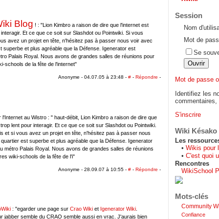
Session
iki Blog
! : "Lion Kimbro a raison de dire que l'internet est
Nom d'utilis
 interagir. Et ce que ce soit sur Slashdot ou Pointwiki. Si vous
Mot de pass
ous avez un projet en tête, n'hésitez pas à passer nous voir avec
st superbe et plus agréable que la Défense. Igenerator est
Se souve
ro Palais Royal. Nous avons de grandes salles de réunions pour
i-schools de la fête de l'internet"
Anonyme - 04.07.05 à 23:48 -
#
-
Répondre
-
Mot de passe o
Identifiez les n
commentaires, s
S'inscrire
 l'Internet au Wistro : " haut-débit, Lion Kimbro a raison de dire que
 trop lent pour interagir. Et ce que ce soit sur Slashdot ou Pointwiki.
Wiki Késako
s et si vous avez un projet en tête, n'hésitez pas à passer nous
Les ressource
 quartier est superbe et plus agréable que la Défense. Igenerator
•
Wikis pour 
u métro Palais Royal. Nous avons de grandes salles de réunions
•
C'est quoi u
es wiki-schools de la fête de l'i"
Rencontres
Anonyme - 28.09.07 à 10:55 -
#
-
Répondre
-
WikiSchool P
Mots-clés
Community Wi
oWiki
: "egarder une page sur
Crao Wiki
et
Igenerator Wiki
.
Confiance
r jabber semble du CRAO semble aussi en vrac. J'aurais bien