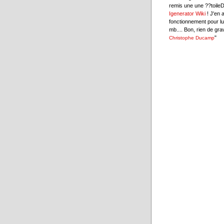
remis une une ??toil
Igenerator Wiki
! J'en a
fonctionnement pour lu
mb.... Bon, rien de gra
"
Christophe Ducamp