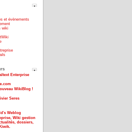
es et évènements
ement
 wiki
ntWiki
e
treprise
ails
e
urs
altext Enterprise
ue.com
ouveau WikiBlog !
ivier Seres
ld's Weblog
eprise, Wiki gestion
ctualités, dossiers,
Kiwik.