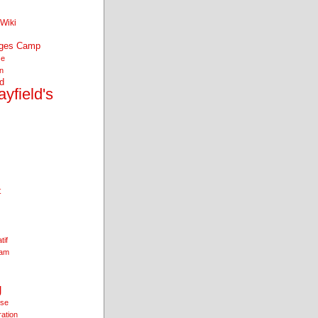
Wiki
nges Camp
se
an
d
yfield's
t
tif
ham
g
ise
ration