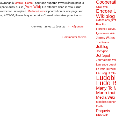
Cooperat
eDeGrange à
Mathieu Coste
? pour son superbe travail réalisé pour le
Point Wiki
Crao Wiki
i parlé aussi sur le [
]. On attendra donc le retour d'un
Encore 
i remettre un trophée.
Mathieu Coste
? pourrait créer une page sur
Wikiblog
ve, à 20h50, il semble que certains Craowikistes aient pu éditer. --
extensions_fire
Fire Fox
Anonyme - 26.05.12 à 06:25 -
#
-
Répondre
-
Florence Devo
Igenerator Wiki
Commenter l'article
Jimmy Wales
Joe Kraus
Jotblog
JotSpot
Jot Spot
Journalisme Wi
Laurence Lessi
La Voie Du Wiki
Le Blog D Oli
Ludob
Ludo B
Many To 
Mario tout
Media Wiki
ModèlesEcono
Outils
Paquets
Php Wiki