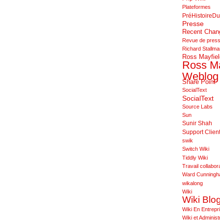
Plateformes
PréHistoireDu
Presse
Recent Cha
Revue de pres
Richard Stallm
Ross Mayfiel
Ross Ma
Weblog
Share Point
SocialText
SocialText
Source Labs
Sun
Sunir Shah
Support Clien
swik
Switch Wiki
Tiddly Wiki
Travail collabora
Ward Cunning
wikalong
Wiki
Wiki Blo
Wiki En Entrepr
Wiki et Administ