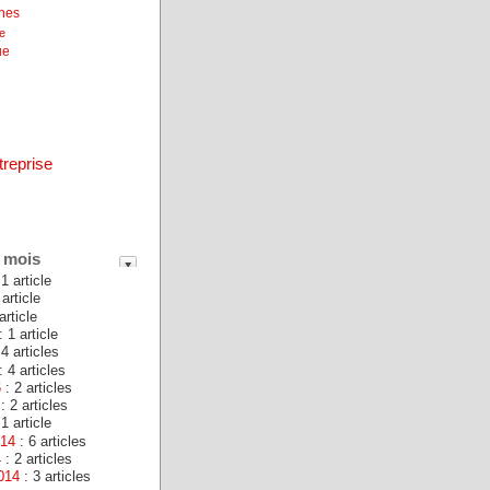
unes
ne
ue
treprise
 mois
1 article
 article
article
: 1 article
 4 articles
: 4 articles
6
: 2 articles
: 2 articles
1 article
014
: 6 articles
4
: 2 articles
014
: 3 articles