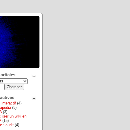
articles
actives
interactif
(4)
ikipedia
(9)
A
(3)
iliser un wiki en
?
(15)
e : audit
(4)