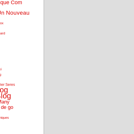
ique Com
Un Nouveau
fox
uard
ki
g
vier Seres
log
log
Many
 de go
miques