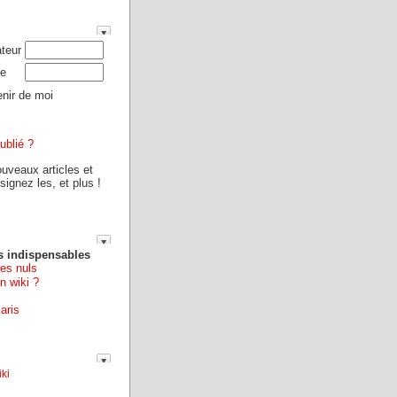
ateur
e
nir de moi
ublié ?
ouveaux articles et
ignez les, et plus !
s indispensables
les nuls
n wiki ?
aris
ki