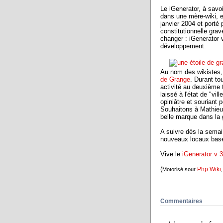
Le iGenerator, à savoi
dans une mère-wiki, e
janvier 2004 et porté p
constitutionnelle gra
changer : iGenerator 
développement.
Au nom des wikistes, 
de Grange
. Durant to
activité au deuxième 
laissé à l'état de "vil
opiniâtre et souriant 
Souhaitons à Mathie
belle marque dans la
A suivre dès la sema
nouveaux locaux basés
Vive le
iGenerator v 3
(
Php Wiki
Motorisé sour
Commentaires