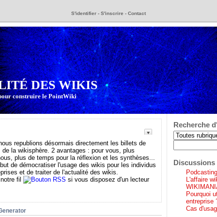
S'identifier
-
S'inscrire
-
Contact
LITÉ DES WIKIS
pour construire le PointWiki
Recherche d'
s republions désormais directement les billets de
 de la wikisphère. 2 avantages : pour vous, plus
 nous, plus de temps pour la réflexion et les synthèses...
Discussions 
 but de démocratiser l'usage des wikis pour les individus
prises et de traiter de l'actualité des wikis.
Podcasting 
notre fil
si vous disposez d'un lecteur
L'affaire w
WIKIMANI
Pourquoi ut
entreprise 
Cas d'usag
iGenerator