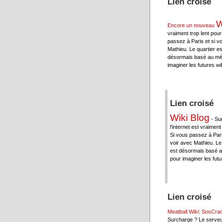
Lien croisé
W
Encore un nouveau
vraiment trop lent pour
passez à Paris et si v
Mathieu. Le quartier e
désormais basé au mét
imaginer les futures wik
Lien croisé
Wiki Blog
- Sur
l'internet est vraiment
Si vous passez à Pari
voir avec Mathieu. Le
est désormais basé a
pour imaginer les futur
Lien croisé
Meatball Wiki: SosCra
Surcharge ? Le serveu